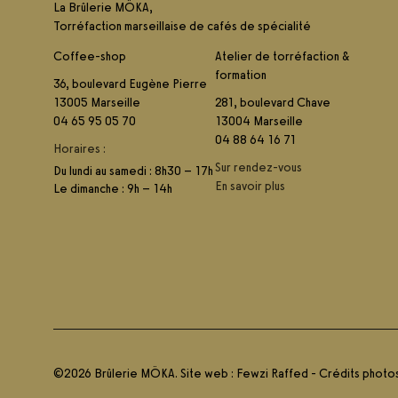
La Brûlerie MÖKA,
Torréfaction marseillaise de cafés de spécialité
Coffee-shop
Atelier de torréfaction &
formation
36, boulevard Eugène Pierre
13005 Marseille
281, boulevard Chave
04 65 95 05 70
13004 Marseille
04 88 64 16 71
Horaires :
Sur rendez-vous
Du lundi au samedi : 8h30 – 17h
En savoir plus
Le dimanche : 9h – 14h
©2026 Brûlerie MÖKA. Site web :
Fewzi Raffed
-
Crédits photo