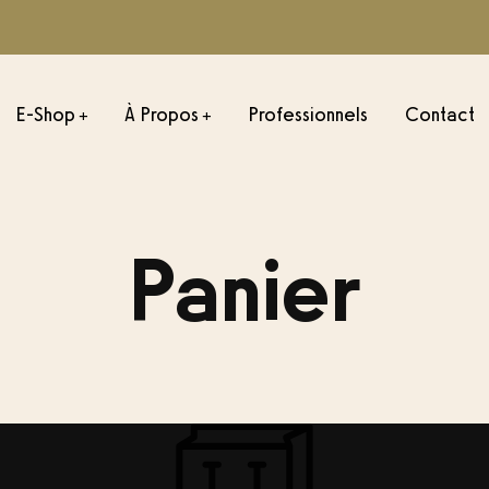
E-Shop
À Propos
Professionnels
Contact
+
+
ONS ESPRESSO
TORRÉFACTIONS FILTRE
Panier
sil
Julio César-Colombie
onduras
Misadhi – Kenya
emala
Negele – Éthiopie
Colombie
Palestina – Colombie
xique
ombie