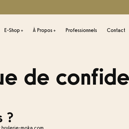
E-Shop
À Propos
Professionnels
Contact
+
+
ONS ESPRESSO
TORRÉFACTIONS FILTRE
ue de confide
sil
Julio César-Colombie
onduras
Misadhi – Kenya
emala
Negele – Éthiopie
Colombie
Palestina – Colombie
s ?
xique
ombie
w.brulerie-moka.com.