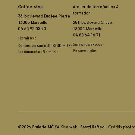
Coffee-shop
Atelier de torréfaction &
formation
36, boulevard Eugène Pierre
13005 Marseille
281, boulevard Chave
04 65 95 05 70
13004 Marseille
04 88 64 16 71
Horaires :
Sur rendez-vous
Du lundi au samedi : 8h30 – 17h
En savoir plus
Le dimanche : 9h – 14h
©2026 Brûlerie MÖKA. Site web :
Fewzi Raffed
-
Crédits photo