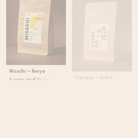
Misadhi – Kenya
Cerrado – Brésil
À partir de
€
14
À partir de
€
9
TTC
TTC
OUT OF STOCK