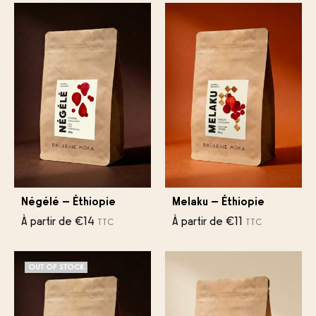
Négélé – Éthiopie
Melaku – Éthiopie
À partir de
€
14
À partir de
€
11
TTC
TTC
OUT OF STOCK