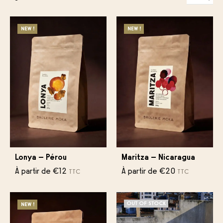
NEW !
NEW !
Lonya – Pérou
Maritza – Nicaragua
À partir de
€
12
À partir de
€
20
TTC
TTC
OUT OF STOCK
NEW !