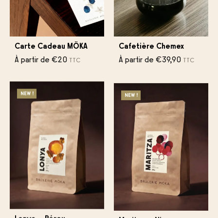
Carte Cadeau MÖKA
Cafetière Chemex
À partir de
€
20
À partir de
€
39,90
TTC
TTC
NEW !
NEW !
Lonya – Pérou
Maritza – Nicaragua