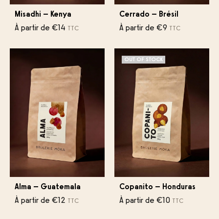
Misadhi – Kenya
Cerrado – Brésil
À partir de
€
14
À partir de
€
9
TTC
TTC
OUT OF STOCK
Alma – Guatemala
Copanito – Honduras
À partir de
€
12
À partir de
€
10
TTC
TTC