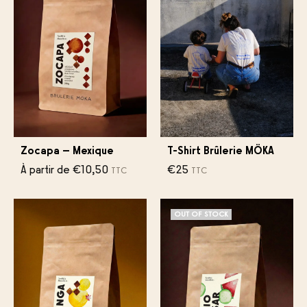
Zocapa – Mexique
T-Shirt Brûlerie MÖKA
À partir de
€
10,50
€
25
TTC
TTC
OUT OF STOCK