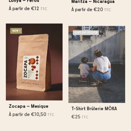
À partir de
€
12
À partir de
€
20
TTC
TTC
OUT OF STOCK
NEW !
Zocapa – Mexique
T-Shirt Brûlerie MÖKA
À partir de
€
10,50
€
25
TTC
TTC
OUT OF STOCK