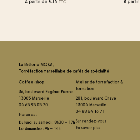
À partir de
€
14
À parti
TTC
La Brûlerie MÖKA,
Torréfaction marseillaise de cafés de spécialité
Coffee-shop
Atelier de torréfaction &
formation
36, boulevard Eugène Pierre
13005 Marseille
281, boulevard Chave
04 65 95 05 70
13004 Marseille
04 88 64 16 71
Horaires :
Sur rendez-vous
Du lundi au samedi : 8h30 – 17h
En savoir plus
Le dimanche : 9h – 14h