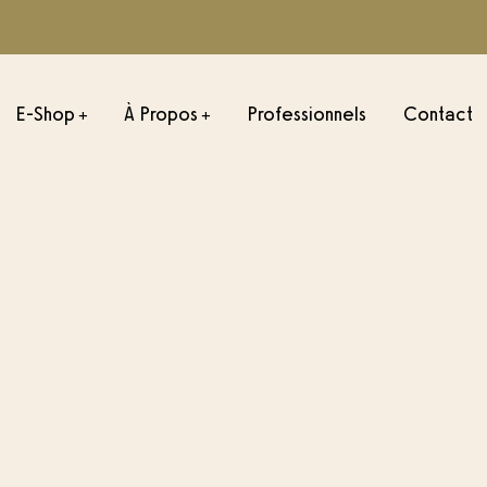
E-Shop
À Propos
Professionnels
Contact
+
+
ONS ESPRESSO
TORRÉFACTIONS FILTRE
sil
Julio César-Colombie
onduras
Misadhi – Kenya
emala
Negele – Éthiopie
Colombie
Palestina – Colombie
xique
ombie