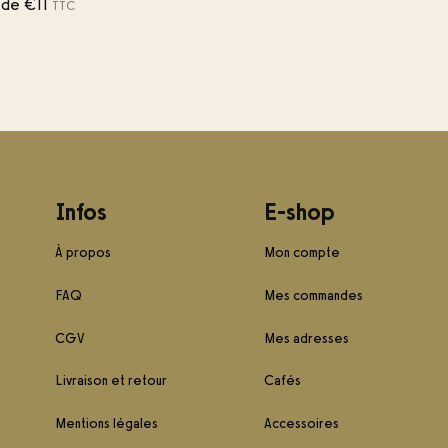
r de
€
11
TTC
Infos
E-shop
À propos
Mon compte
FAQ
Mes commandes
CGV
Mes adresses
Livraison et retour
Cafés
Mentions légales
Accessoires