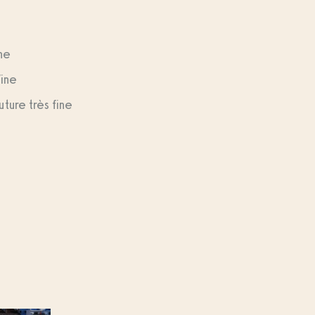
ne
fine
ture très fine