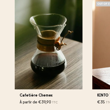
OUT OF 
Cafetière Chemex
KINTO 
À partir de
€
39,90
€
35
TTC
TT