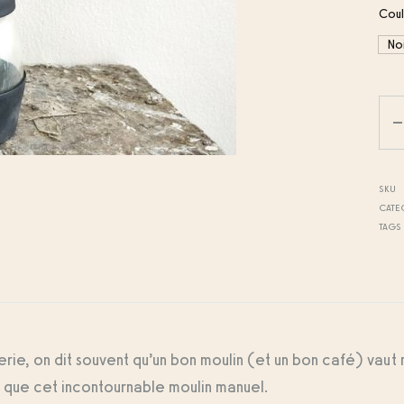
Coul
No
Qua
SKU
CAT
TAGS
lerie, on dit souvent qu’un bon moulin (et un bon café) vau
 que cet incontournable moulin manuel.