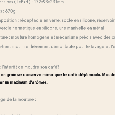
ensions (LxPxH) : 172x93x231mm
s : 670g
osition : réceptacle en verre, socle en silicone, réservoi
ercle hermétique en silicone, une manivelle en métal
ture : mouture homogène et mécanisme précis avec des cr
etien : moulin entièrement démontable pour le lavage et l’e
 l’intérêt de moudre son café?
 en grain se conserve mieux que le café déjà moulu. Moud
er un maximum d’arômes.
ge de la mouture :