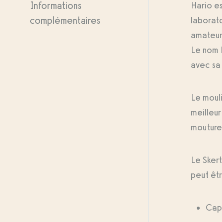
Informations
Hario e
complémentaires
laborato
amateur
Le nom H
avec sa 
Le moul
meilleur
mouture 
Le Skert
peut êtr
Capa