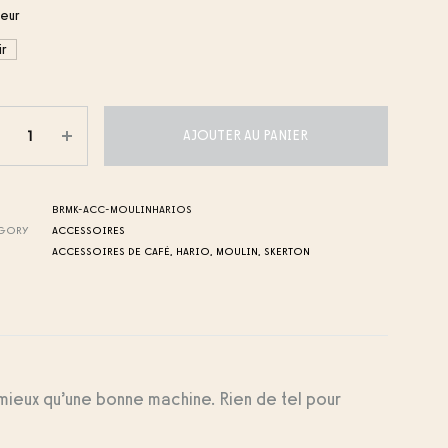
eur
ir
ntité
AJOUTER AU PANIER
BRMK-ACC-MOULINHARIOS
EGORY
ACCESSOIRES
ACCESSOIRES DE CAFÉ
,
HARIO
,
MOULIN
,
SKERTON
t mieux qu’une bonne machine. Rien de tel pour