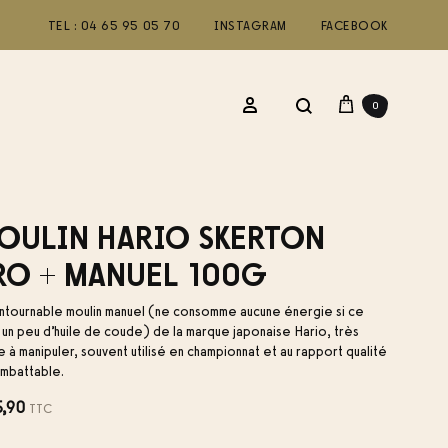
TEL : 04 65 95 05 70
INSTAGRAM
FACEBOOK
Panier
Recherche
Se connecter
0
ACCESSOIRES-MERCH
OULIN HARIO SKERTON
CGV
T-shirt MÖKA
RO + MANUEL 100G
Kinto Tumbler isotherme
FAQs
ntournable moulin manuel (ne consomme aucune énergie si ce
Moulin Hario Pro
t un peu d’huile de coude) de la marque japonaise Hario, très
Accessoires
le à manipuler, souvent utilisé en championnat et au rapport qualité
 imbattable.
À propos
5,90
TTC