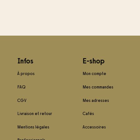
Infos
E-shop
À propos
Mon compte
FAQ
Mes commandes
CGV
Mes adresses
Livraison et retour
Cafés
Mentions légales
Accessoires