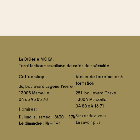
La Brûlerie MÖKA,
Torréfaction marseillaise de cafés de spécialité
Coffee-shop
Atelier de torréfaction &
formation
36, boulevard Eugène Pierre
13005 Marseille
281, boulevard Chave
04 65 95 05 70
13004 Marseille
04 88 64 16 71
Horaires :
Sur rendez-vous
Du lundi au samedi : 8h30 – 17h
En savoir plus
Le dimanche : 9h – 14h