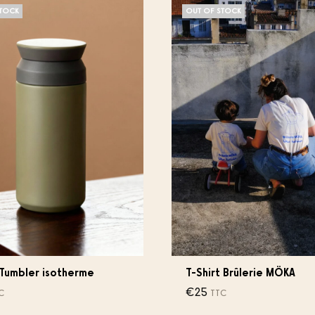
STOCK
OUT OF STOCK
Tumbler isotherme
T-Shirt Brûlerie MÖKA
€
25
C
TTC