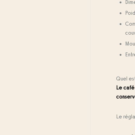
Dim
Poid
Comp
couv
Mou
Entr
Quel est
Le café
conserv
Le régla