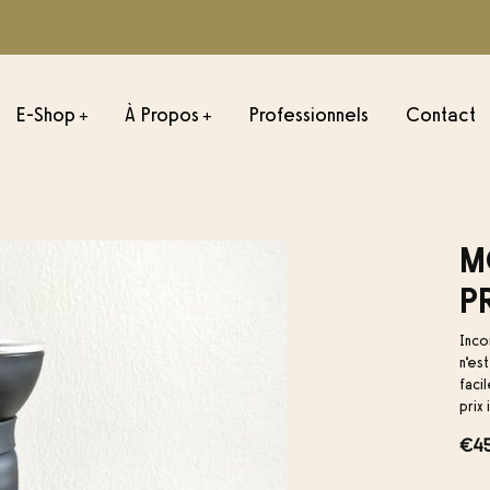
E-Shop
À Propos
Professionnels
Contact
+
+
ONS ESPRESSO
TORRÉFACTIONS FILTRE
M
sil
Julio César-Colombie
P
onduras
Misadhi – Kenya
Inco
emala
Negele – Éthiopie
n’es
faci
Colombie
Palestina – Colombie
prix
xique
€
4
ombie