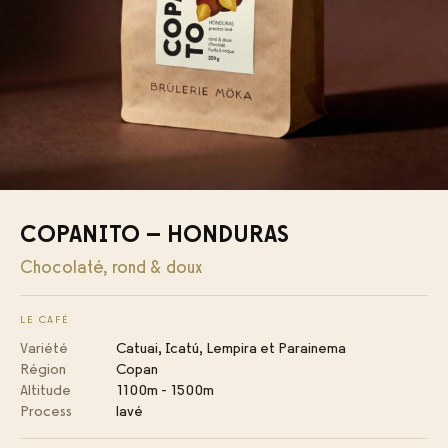
COPANITO – HONDURAS
Chocolaté, rond & doux
LE CAFÉ
Variété
Catuai, Icatú, Lempira et Parainema
Région
Copan
Altitude
1100m - 1500m
Process
lavé