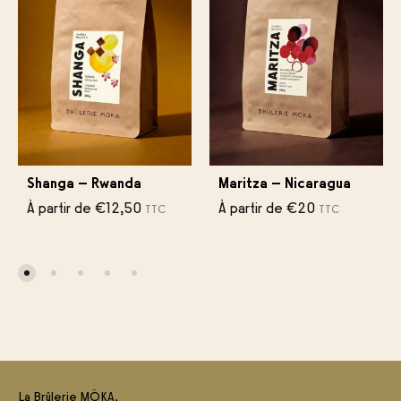
Shanga – Rwanda
Maritza – Nicaragua
À partir de
€
12,50
À partir de
€
20
TTC
TTC
La Brûlerie MÖKA,